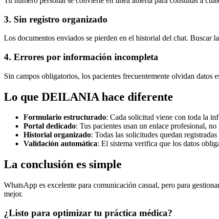
Tu número personal se convierte en línea abierta para consultas a cual
3. Sin registro organizado
Los documentos enviados se pierden en el historial del chat. Buscar la 
4. Errores por información incompleta
Sin campos obligatorios, los pacientes frecuentemente olvidan datos
Lo que DEILANIA hace diferente
Formulario estructurado
: Cada solicitud viene con toda la in
Portal dedicado
: Tus pacientes usan un enlace profesional, no
Historial organizado
: Todas las solicitudes quedan registrada
Validación automática
: El sistema verifica que los datos oblig
La conclusión es simple
WhatsApp es excelente para comunicación casual, pero para gestionar
mejor.
¿Listo para optimizar tu práctica médica?