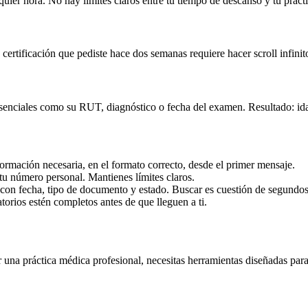
quier hora. No hay límites claros entre tu tiempo de descanso y tu práct
certificación que pediste hace dos semanas requiere hacer scroll infinit
 esenciales como su RUT, diagnóstico o fecha del examen. Resultado: id
formación necesaria, en el formato correcto, desde el primer mensaje.
 tu número personal. Mantienes límites claros.
s con fecha, tipo de documento y estado. Buscar es cuestión de segundos
atorios estén completos antes de que lleguen a ti.
 una práctica médica profesional, necesitas herramientas diseñadas pa